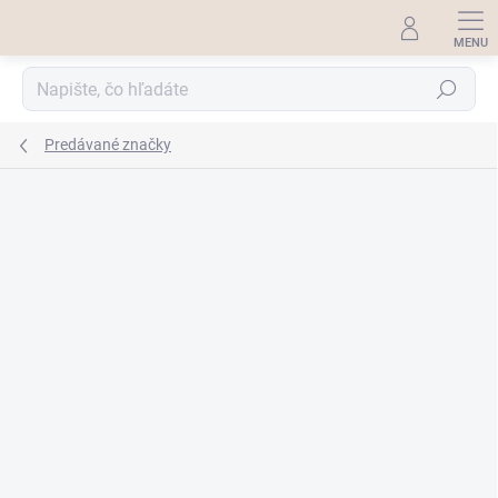
Prejsť
na
obsah
Hľadať
Predávané značky