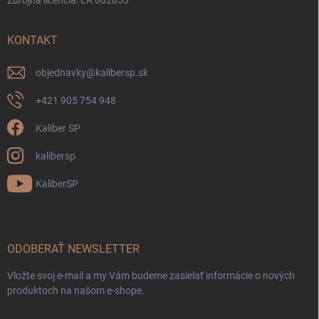
KONTAKT
objednavky
@
kalibersp.sk
+421 905 754 948
Kaliber SP
kalibersp
KaliberSP
ODOBERAŤ NEWSLETTER
Vložte svoj e-mail a my Vám budeme zasielať informácie o nových
produktoch na našom e-shope.