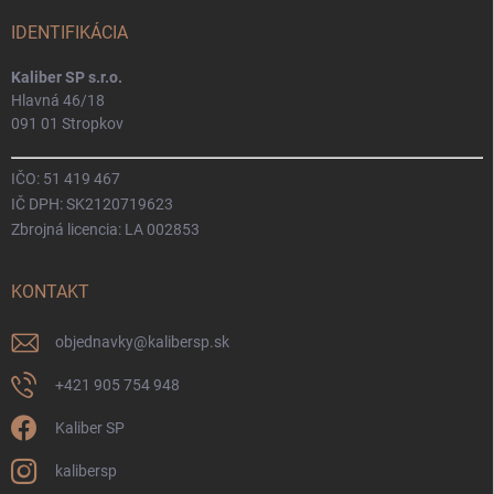
IDENTIFIKÁCIA
Kaliber SP s.r.o.
Hlavná 46/18
091 01 Stropkov
IČO: 51 419 467
IČ DPH: SK2120719623
Zbrojná licencia: LA 002853
KONTAKT
objednavky
@
kalibersp.sk
+421 905 754 948
Kaliber SP
kalibersp