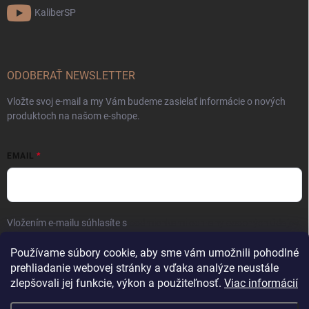
KaliberSP
ODOBERAŤ NEWSLETTER
Vložte svoj e-mail a my Vám budeme zasielať informácie o nových
produktoch na našom e-shope.
EMAIL
Vložením e-mailu súhlasíte s
podmienkami ochrany osobných údajov
Prihlásiť sa
Používame súbory cookie, aby sme vám umožnili pohodlné
prehliadanie webovej stránky a vďaka analýze neustále
zlepšovali jej funkcie, výkon a použiteľnosť.
Viac informácií