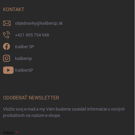
KONTAKT
objednavky
@
kalibersp.sk
+421 905 754 948
Kaliber SP
kalibersp
KaliberSP
ODOBERAŤ NEWSLETTER
Vložte svoj e-mail a my Vám budeme zasielať informácie o nových
produktoch na našom e-shope.
EMAIL