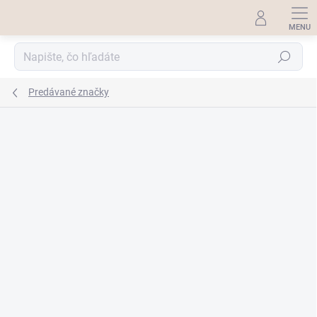
Prejsť
na
obsah
Hľadať
Predávané značky