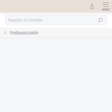
Prejsť
na
obsah
Hľadať
Predávané značky