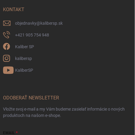
KONTAKT
objednavky
@
kalibersp.sk
+421 905 754 948
Kaliber SP
kalibersp
KaliberSP
ODOBERAŤ NEWSLETTER
Vložte svoj e-mail a my Vám budeme zasielať informácie o nových
produktoch na našom e-shope.
EMAIL