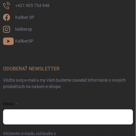
+421 905 754 948
Kaliber SP
kalibersp
KaliberSP
ODOBERAŤ NEWSLETTER
Vložte svoj e-mail a my Vám budeme zasielať informácie o nových
produktoch na našom e-shope.
EMAIL
Vložením e-mailu súhlasíte s
podmienkami ochrany osobných údajov