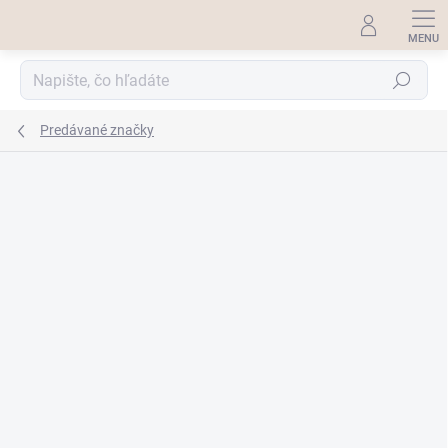
Prejsť
na
obsah
Hľadať
Predávané značky