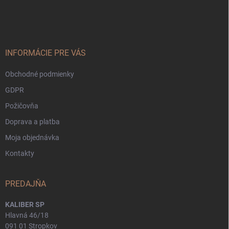
á
p
ä
t
i
INFORMÁCIE PRE VÁS
e
Obchodné podmienky
GDPR
Požičovňa
Doprava a platba
Moja objednávka
Kontakty
PREDAJŇA
KALIBER SP
Hlavná 46/18
091 01 Stropkov