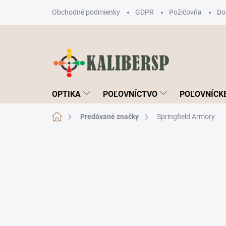
Prejsť
Obchodné podmienky
GDPR
Požičovňa
Do
na
obsah
OPTIKA
POĽOVNÍCTVO
POĽOVNÍCKE
Domov
Predávané značky
Springfield Armory