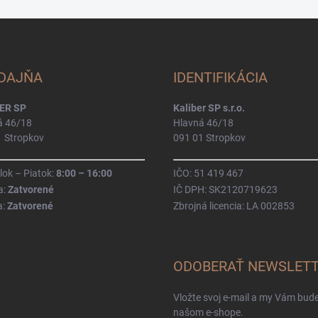
DAJŇA
IDENTIFIKÁCIA
ER SP
Kaliber SP s.r.o.
á 46/18
Hlavná 46/18
1 Stropkov
091 01 Stropkov
ok – Piatok:
8:00 – 16:00
IČO: 51 419 467
a:
Zatvorené
IČ DPH: SK2120719623
a:
Zatvorené
Zbrojná licencia: LA 002853
ODOBERAŤ NEWSLET
Vložte svoj e-mail a my Vám bud
našom e-shope.