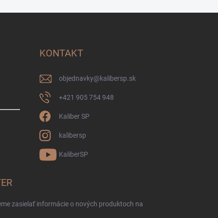
KONTAKT
objednavky
@
kalibersp.sk
+421 905 754 948
Kaliber SP
kalibersp
KaliberSP
TER
eme zasielať informácie o nových produktoch na