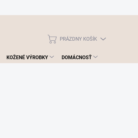
PRÁZDNY KOŠÍK
NÁKUPNÝ
KOŠÍK
KOŽENÉ VÝROBKY
DOMÁCNOSŤ