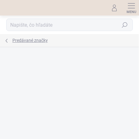
Prejsť
na
obsah
Hľadať
Predávané značky