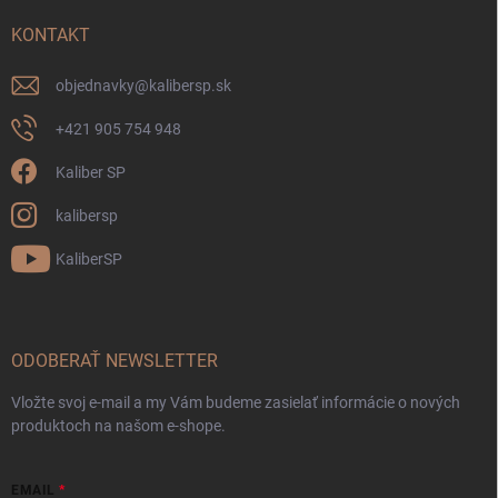
KONTAKT
objednavky
@
kalibersp.sk
+421 905 754 948
Kaliber SP
kalibersp
KaliberSP
ODOBERAŤ NEWSLETTER
Vložte svoj e-mail a my Vám budeme zasielať informácie o nových
produktoch na našom e-shope.
EMAIL