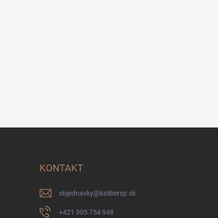
KONTAKT
objednavky
@
kalibersp.sk
+421 905 754 948