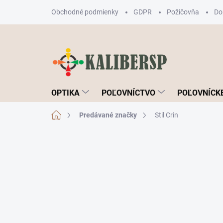
Prejsť
Obchodné podmienky
GDPR
Požičovňa
Do
na
obsah
OPTIKA
POĽOVNÍCTVO
POĽOVNÍCKE
Domov
Predávané značky
Stil Crin