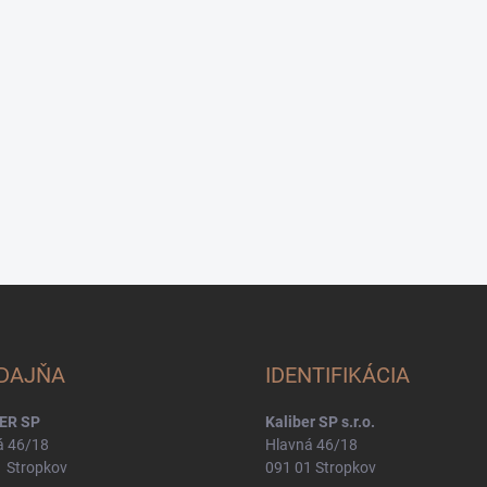
DAJŇA
IDENTIFIKÁCIA
ER SP
Kaliber SP s.r.o.
á 46/18
Hlavná 46/18
1 Stropkov
091 01 Stropkov