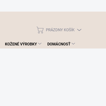
PRÁZDNY KOŠÍK
NÁKUPNÝ
KOŠÍK
KOŽENÉ VÝROBKY
DOMÁCNOSŤ