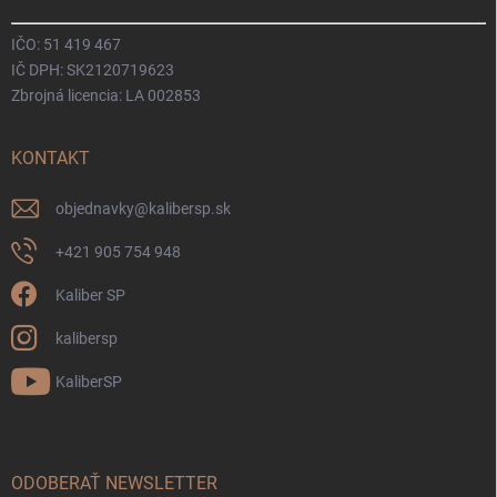
IČO: 51 419 467
IČ DPH: SK2120719623
Zbrojná licencia: LA 002853
KONTAKT
objednavky
@
kalibersp.sk
+421 905 754 948
Kaliber SP
kalibersp
KaliberSP
ODOBERAŤ NEWSLETTER