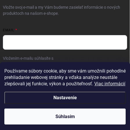
Vložte svoj e-mail a my Vám budeme zasielať informácie o nových
produktoch na našom e-shope.
EMAIL
Vložením e-mailu súhlasíte s
podmienkami ochrany osobných údajov
Prihlásiť sa
Používame súbory cookie, aby sme vám umožnili pohodlné
prehliadanie webovej stránky a vďaka analýze neustále
zlepšovali jej funkcie, výkon a použiteľnosť.
Viac informácií
Nastavenie
Copyright 2026
Kaliber SP s.r.o.
. Všetky práva vyhradené.
Súhlasím
Vytvoril Shoptet