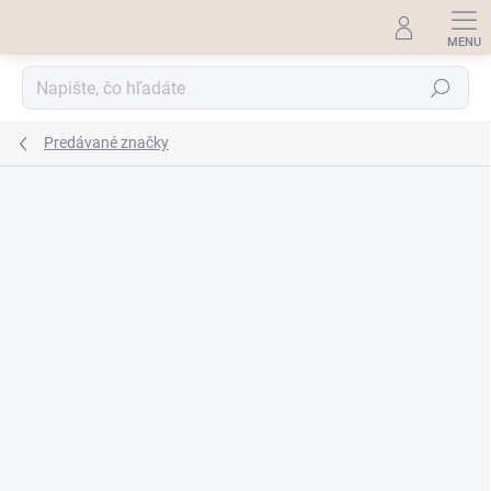
Prejsť
na
obsah
Hľadať
Predávané značky