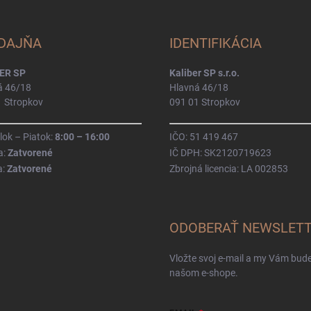
DAJŇA
IDENTIFIKÁCIA
ER SP
Kaliber SP s.r.o.
á 46/18
Hlavná 46/18
1 Stropkov
091 01 Stropkov
ok – Piatok:
8:00 – 16:00
IČO: 51 419 467
a:
Zatvorené
IČ DPH: SK2120719623
a:
Zatvorené
Zbrojná licencia: LA 002853
ODOBERAŤ NEWSLET
Vložte svoj e-mail a my Vám bud
našom e-shope.