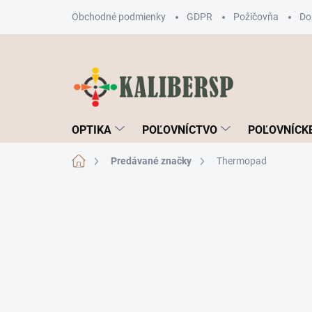
Prejsť
Obchodné podmienky
GDPR
Požičovňa
Do
na
obsah
OPTIKA
POĽOVNÍCTVO
POĽOVNÍCKE
Domov
Predávané značky
Thermopad