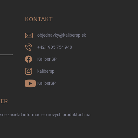
KONTAKT
objednavky
@
kalibersp.sk
+421 905 754 948
Kaliber SP
kalibersp
KaliberSP
TER
eme zasielať informácie o nových produktoch na