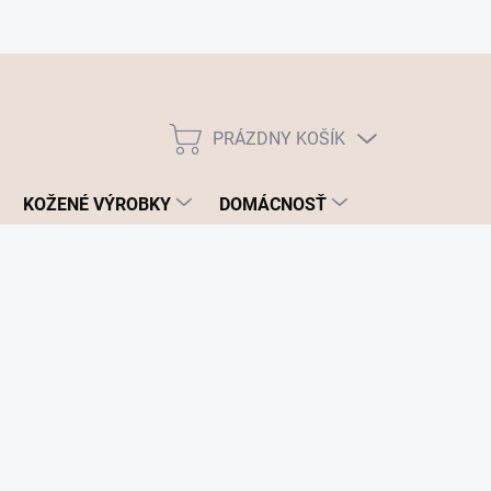
PRÁZDNY KOŠÍK
NÁKUPNÝ
KOŠÍK
KOŽENÉ VÝROBKY
DOMÁCNOSŤ