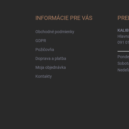
á
p
ä
INFORMÁCIE PRE VÁS
PRE
t
i
KALIB
Obchodné podmienky
e
Hlavn
GDPR
091 0
Požičovňa
Pondel
Doprava a platba
Sobot
Moja objednávka
Nedeľ
Kontakty