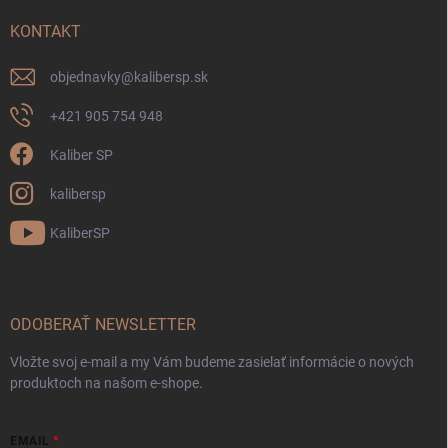
KONTAKT
objednavky
@
kalibersp.sk
+421 905 754 948
Kaliber SP
kalibersp
KaliberSP
ODOBERAŤ NEWSLETTER
Vložte svoj e-mail a my Vám budeme zasielať informácie o nových
produktoch na našom e-shope.
EMAIL