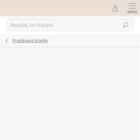
Prejsť
na
obsah
Hľadať
Predávané značky