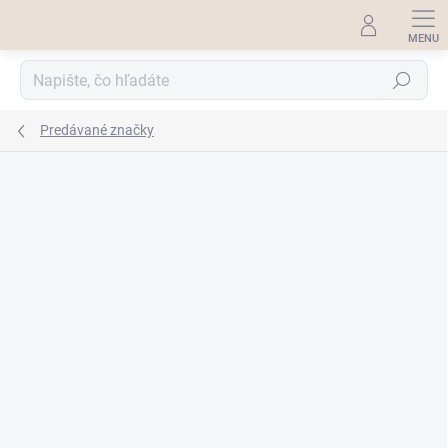
Prejsť
na
obsah
Hľadať
Predávané značky