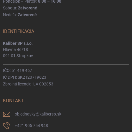
Pondelok – Piatok:
8:00 – 16:00
Sobota:
Zatvorené
Nedeľa:
Zatvorené
IDENTIFIKÁCIA
Kaliber SP s.r.o.
Hlavná 46/18
091 01 Stropkov
IČO: 51 419 467
IČ DPH: SK2120719623
Zbrojná licencia: LA 002853
KONTAKT
objednavky
@
kalibersp.sk
+421 905 754 948