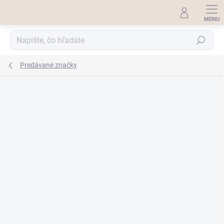
Prejsť
na
obsah
Hľadať
Predávané značky