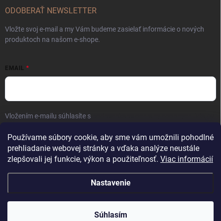
ODOBERAŤ NEWSLETTER
Vložte svoj e-mail a my Vám budeme zasielať informácie o nových
produktoch na našom e-shope.
EMAIL
Vložením e-mailu súhlasíte s
podmienkami ochrany osobných údajov
Prihlásiť sa
Používame súbory cookie, aby sme vám umožnili pohodlné
prehliadanie webovej stránky a vďaka analýze neustále
zlepšovali jej funkcie, výkon a použiteľnosť.
Viac informácií
Nastavenie
Copyright 2026
Kaliber SP s.r.o.
. Všetky práva vyhradené.
Súhlasím