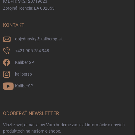
IČ DPH: SK2120719623
Zbrojná licencia: LA 002853
KONTAKT
objednavky
@
kalibersp.sk
+421 905 754 948
Kaliber SP
kalibersp
KaliberSP
ODOBERAŤ NEWSLETTER
Vložte svoj e-mail a my Vám budeme zasielať informácie o nových
produktoch na našom e-shope.