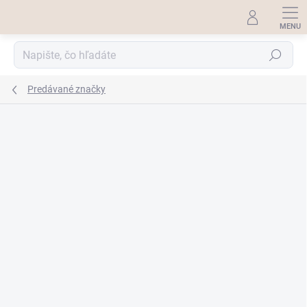
Prejsť
na
obsah
Hľadať
Predávané značky