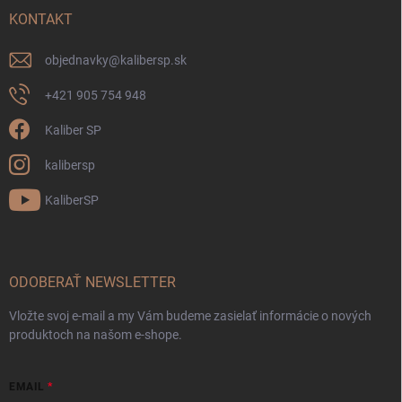
KONTAKT
objednavky
@
kalibersp.sk
+421 905 754 948
Kaliber SP
kalibersp
KaliberSP
ODOBERAŤ NEWSLETTER
Vložte svoj e-mail a my Vám budeme zasielať informácie o nových
produktoch na našom e-shope.
EMAIL