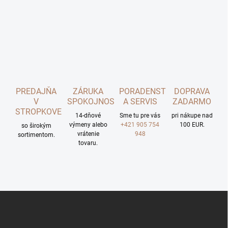
PREDAJŇA
ZÁRUKA
PORADENSTVO
DOPRAVA
V
SPOKOJNOSTI
A SERVIS
ZADARMO
STROPKOVE
14-dňové
Sme tu pre vás
pri nákupe nad
výmeny alebo
+421 905 754
100 EUR.
so širokým
vrátenie
948
sortimentom.
tovaru.
Z
á
p