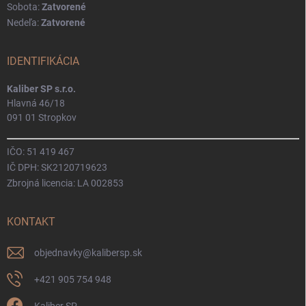
Sobota:
Zatvorené
Nedeľa:
Zatvorené
IDENTIFIKÁCIA
Kaliber SP s.r.o.
Hlavná 46/18
091 01 Stropkov
IČO: 51 419 467
IČ DPH: SK2120719623
Zbrojná licencia: LA 002853
KONTAKT
objednavky
@
kalibersp.sk
+421 905 754 948
Kaliber SP