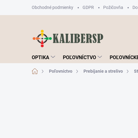
Prejsť
Obchodné podmienky
GDPR
Požičovňa
Do
na
obsah
OPTIKA
POĽOVNÍCTVO
POĽOVNÍCKE
Domov
Poľovníctvo
Prebíjanie a strelivo
St