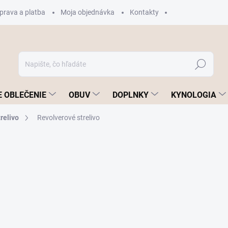
prava a platba
Moja objednávka
Kontakty
Hľadať
 OBLEČENIE
OBUV
DOPLNKY
KYNOLOGIA
relivo
Revolverové strelivo