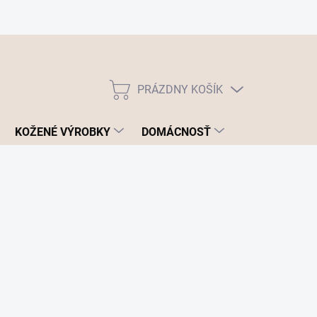
PRÁZDNY KOŠÍK
NÁKUPNÝ
KOŠÍK
KOŽENÉ VÝROBKY
DOMÁCNOSŤ