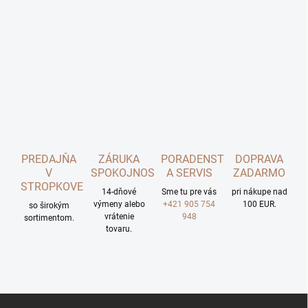
PREDAJŇA
ZÁRUKA
PORADENSTVO
DOPRAVA
V
SPOKOJNOSTI
A SERVIS
ZADARMO
STROPKOVE
14-dňové
Sme tu pre vás
pri nákupe nad
výmeny alebo
+421 905 754
100 EUR.
so širokým
vrátenie
948
sortimentom.
tovaru.
Z