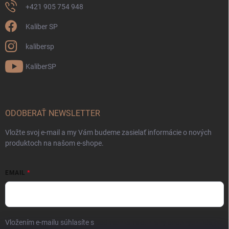
+421 905 754 948
Kaliber SP
kalibersp
KaliberSP
ODOBERAŤ NEWSLETTER
Vložte svoj e-mail a my Vám budeme zasielať informácie o nových
produktoch na našom e-shope.
EMAIL
Vložením e-mailu súhlasíte s
podmienkami ochrany osobných údajov