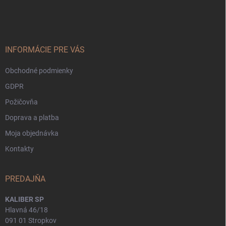
á
p
ä
t
i
INFORMÁCIE PRE VÁS
e
Obchodné podmienky
GDPR
Požičovňa
Doprava a platba
Moja objednávka
Kontakty
PREDAJŇA
KALIBER SP
Hlavná 46/18
091 01 Stropkov