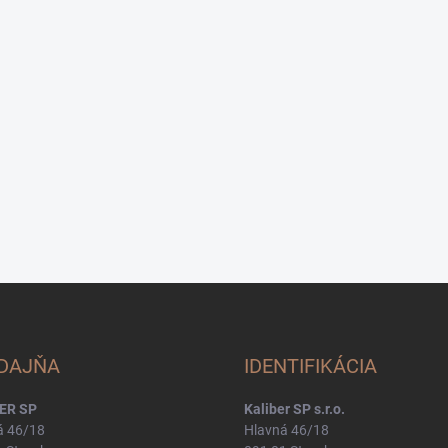
DAJŇA
IDENTIFIKÁCIA
ER SP
Kaliber SP s.r.o.
á 46/18
Hlavná 46/18