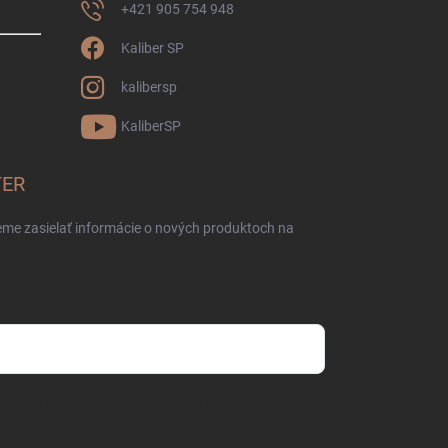
+421 905 754 948
Kaliber SP
kalibersp
KaliberSP
TER
eme zasielať informácie o nových produktoch na
mienkami ochrany osobných údajov