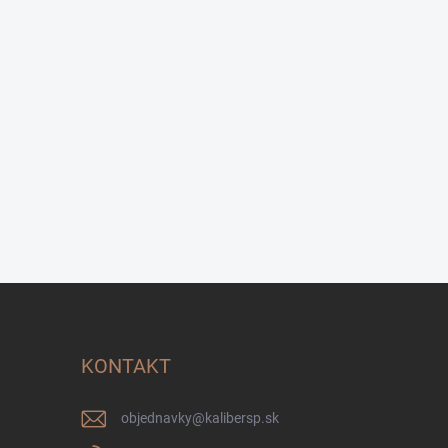
KONTAKT
objednavky
@
kalibersp.sk