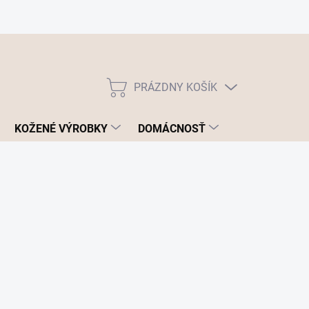
PRÁZDNY KOŠÍK
NÁKUPNÝ
KOŠÍK
KOŽENÉ VÝROBKY
DOMÁCNOSŤ