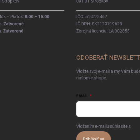
1 Stropkov
091 01 Stropkov
ok – Piatok:
8:00 – 16:00
IČO: 51 419 467
a:
Zatvorené
IČ DPH: SK2120719623
a:
Zatvorené
Zbrojná licencia: LA 002853
ODOBERAŤ NEWSLET
Vložte svoj e-mail a my Vám bud
našom e-shope.
EMAIL
Vložením e-mailu súhlasíte s
pod
Prihlásiť sa