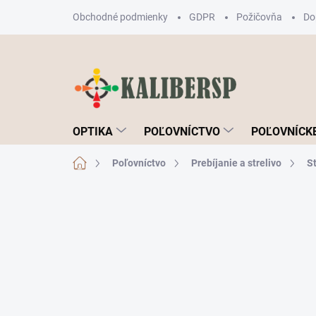
Prejsť
Obchodné podmienky
GDPR
Požičovňa
Do
na
obsah
OPTIKA
POĽOVNÍCTVO
POĽOVNÍCKE
Domov
Poľovníctvo
Prebíjanie a strelivo
St