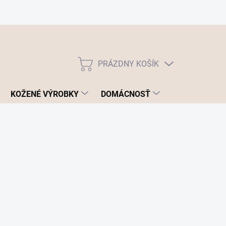
PRÁZDNY KOŠÍK
NÁKUPNÝ
KOŠÍK
KOŽENÉ VÝROBKY
DOMÁCNOSŤ