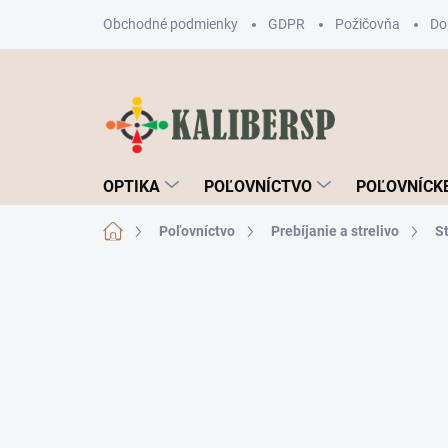
Prejsť
Obchodné podmienky
GDPR
Požičovňa
Do
na
obsah
OPTIKA
POĽOVNÍCTVO
POĽOVNÍCKE
Domov
Poľovníctvo
Prebíjanie a strelivo
St