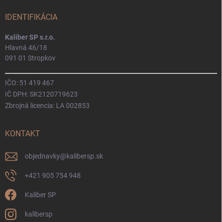
IDENTIFIKÁCIA
Kaliber SP s.r.o.
Hlavná 46/18
091 01 Stropkov
IČO: 51 419 467
IČ DPH: SK2120719623
Zbrojná licencia: LA 002853
KONTAKT
objednavky
@
kalibersp.sk
+421 905 754 948
Kaliber SP
kalibersp