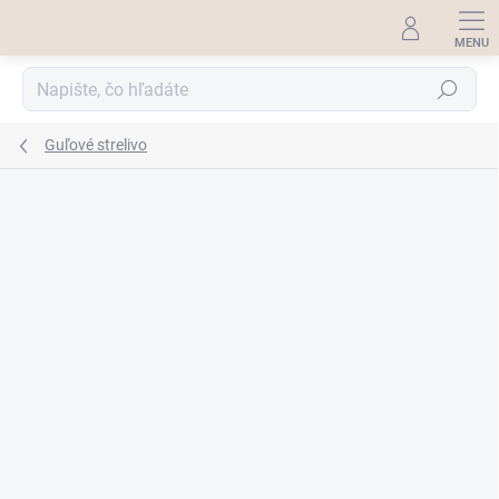
Prejsť
na
obsah
Hľadať
Guľové strelivo