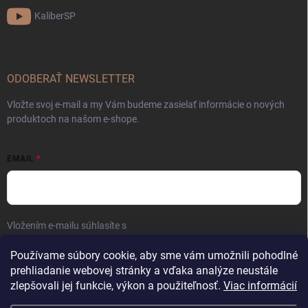
KaliberSP
ODOBERAŤ NEWSLETTER
Vložte svoj e-mail a my Vám budeme zasielať informácie o nových
produktoch na našom e-shope.
EMAIL
Vložením e-mailu súhlasíte s
podmienkami ochrany osobných údajov
Prihlásiť sa
Používame súbory cookie, aby sme vám umožnili pohodlné
prehliadanie webovej stránky a vďaka analýze neustále
zlepšovali jej funkcie, výkon a použiteľnosť.
Viac informácií