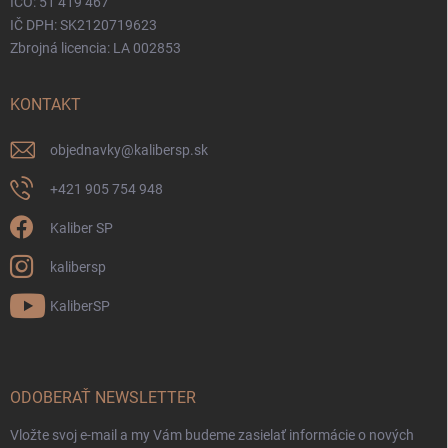
IČO: 51 419 467
IČ DPH: SK2120719623
Zbrojná licencia: LA 002853
KONTAKT
objednavky
@
kalibersp.sk
+421 905 754 948
Kaliber SP
kalibersp
KaliberSP
ODOBERAŤ NEWSLETTER
Vložte svoj e-mail a my Vám budeme zasielať informácie o nových