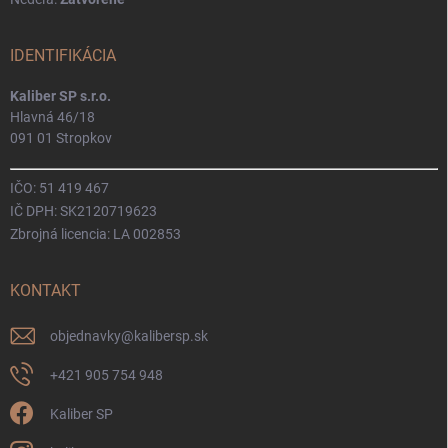
IDENTIFIKÁCIA
Kaliber SP s.r.o.
Hlavná 46/18
091 01 Stropkov
IČO: 51 419 467
IČ DPH: SK2120719623
Zbrojná licencia: LA 002853
KONTAKT
objednavky
@
kalibersp.sk
+421 905 754 948
Kaliber SP