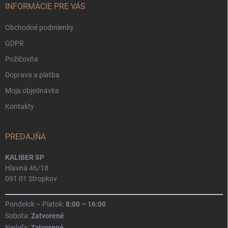
i
INFORMÁCIE PRE VÁS
e
Obchodné podmienky
GDPR
Požičovňa
Doprava a platba
Moja objednávka
Kontakty
PREDAJŇA
KALIBER SP
Hlavná 46/18
091 01 Stropkov
Pondelok – Piatok:
8:00 – 16:00
Sobota:
Zatvorené
Nedeľa:
Zatvorené