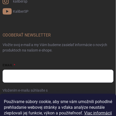
kalibersp
KaliberSP
ODOBERAŤ NEWSLETTER
Vložte svoj e-mail a my Vám budeme zasielať informácie o nových
produktoch na našom e-shope.
EMAIL
Vložením e-mailu súhlasíte s
podmienkami ochrany osobných údajov
Prihlásiť sa
Používame súbory cookie, aby sme vám umožnili pohodlné
prehliadanie webovej stránky a vďaka analýze neustále
zlepšovali jej funkcie, výkon a použiteľnosť.
Viac informácií