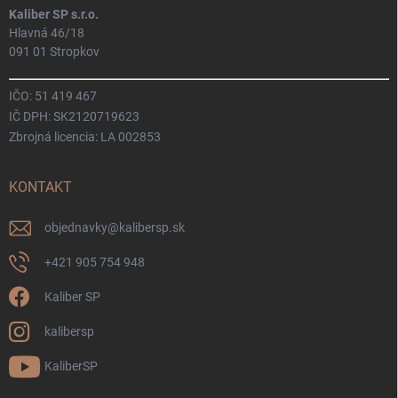
Kaliber SP s.r.o.
Hlavná 46/18
091 01 Stropkov
IČO: 51 419 467
IČ DPH: SK2120719623
Zbrojná licencia: LA 002853
KONTAKT
objednavky
@
kalibersp.sk
+421 905 754 948
Kaliber SP
kalibersp
KaliberSP