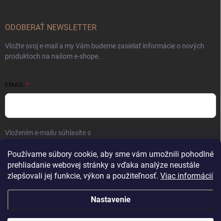
ODOBERAŤ NEWSLETTER
Vložte svoj e-mail a my Vám budeme zasielať informácie o nových
produktoch na našom e-shope.
EMAIL
Vložením e-mailu súhlasíte s
podmienkami ochrany osobných údajov
Prihlásiť sa
Používame súbory cookie, aby sme vám umožnili pohodlné
prehliadanie webovej stránky a vďaka analýze neustále
zlepšovali jej funkcie, výkon a použiteľnosť.
Viac informácií
Nastavenie