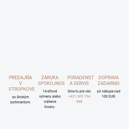
PREDAJŇA
ZÁRUKA
PORADENSTVO
DOPRAVA
V
SPOKOJNOSTI
A SERVIS
ZADARMO
STROPKOVE
14-dňové
Sme tu pre vás
pri nákupe nad
výmeny alebo
+421 905 754
100 EUR.
so širokým
vrátenie
948
sortimentom.
tovaru.