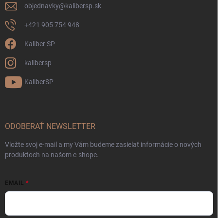
objednavky
@
kalibersp.sk
+421 905 754 948
Kaliber SP
kalibersp
KaliberSP
ODOBERAŤ NEWSLETTER
Vložte svoj e-mail a my Vám budeme zasielať informácie o nových
produktoch na našom e-shope.
EMAIL