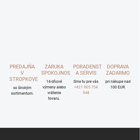
PREDAJŇA
ZÁRUKA
PORADENSTVO
DOPRAVA
V
SPOKOJNOSTI
A SERVIS
ZADARMO
STROPKOVE
14-dňové
Sme tu pre vás
pri nákupe nad
výmeny alebo
+421 905 754
100 EUR.
so širokým
vrátenie
948
sortimentom.
tovaru.
Z
á