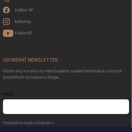
Kaliber SP
kalibersp
KaliberSP
ODOBERAŤ NEWSLETTER
Vložte svoj e-mail a my Vám budeme zasielať informácie o nových
produktoch na našom e-shope.
EMAIL
Vložením e-mailu súhlasíte s
podmienkami ochrany osobných údajov