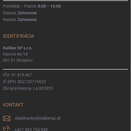
Pondelok – Piatok:
8:00 – 16:00
Sobota:
Zatvorené
Nedeľa:
Zatvorené
IDENTIFIKÁCIA
Kaliber SP s.r.o.
Hlavná 46/18
091 01 Stropkov
IČO: 51 419 467
IČ DPH: SK2120719623
Zbrojná licencia: LA 002853
KONTAKT
objednavky
@
kalibersp.sk
+421 905 754 948