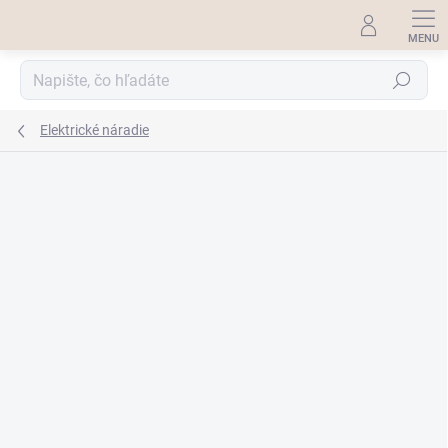
Prejsť
na
obsah
Hľadať
Elektrické náradie