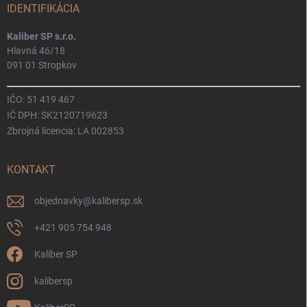
IDENTIFIKÁCIA
Kaliber SP s.r.o.
Hlavná 46/18
091 01 Stropkov
IČO: 51 419 467
IČ DPH: SK2120719623
Zbrojná licencia: LA 002853
KONTAKT
objednavky
@
kalibersp.sk
+421 905 754 948
Kaliber SP
kalibersp