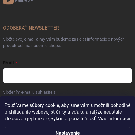
KaliberSP
ODOBERAŤ NEWSLETTER
Vložte svoj e-mail a my Vám budeme zasielať informácie o nových
produktoch na našom e-shope.
EMAIL
Vložením e-mailu súhlasíte s
podmienkami ochrany osobných údajov
Prihlásiť sa
Používame súbory cookie, aby sme vám umožnili pohodlné
prehliadanie webovej stránky a vďaka analýze neustále
zlepšovali jej funkcie, výkon a použiteľnosť.
Viac informácií
Nastavenie