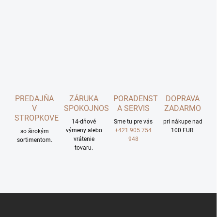
PREDAJŇA
ZÁRUKA
PORADENSTVO
DOPRAVA
V
SPOKOJNOSTI
A SERVIS
ZADARMO
STROPKOVE
14-dňové
Sme tu pre vás
pri nákupe nad
výmeny alebo
+421 905 754
100 EUR.
so širokým
vrátenie
948
sortimentom.
tovaru.
Z
á