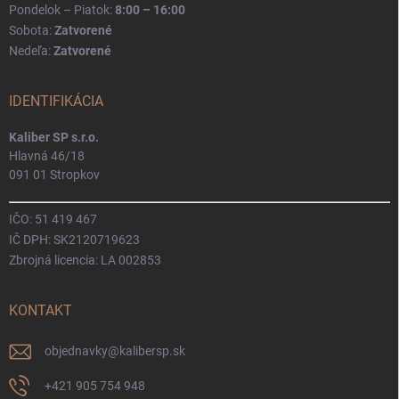
Pondelok – Piatok:
8:00 – 16:00
Sobota:
Zatvorené
Nedeľa:
Zatvorené
IDENTIFIKÁCIA
Kaliber SP s.r.o.
Hlavná 46/18
091 01 Stropkov
IČO: 51 419 467
IČ DPH: SK2120719623
Zbrojná licencia: LA 002853
KONTAKT
objednavky
@
kalibersp.sk
+421 905 754 948