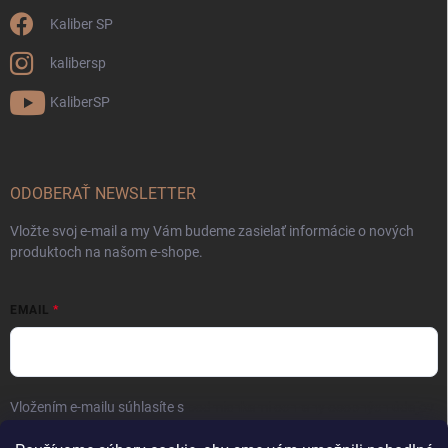
Kaliber SP
kalibersp
KaliberSP
ODOBERAŤ NEWSLETTER
Vložte svoj e-mail a my Vám budeme zasielať informácie o nových
produktoch na našom e-shope.
EMAIL
Vložením e-mailu súhlasíte s
podmienkami ochrany osobných údajov
Prihlásiť sa