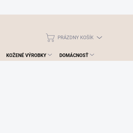
PRÁZDNY KOŠÍK
NÁKUPNÝ
KOŠÍK
KOŽENÉ VÝROBKY
DOMÁCNOSŤ