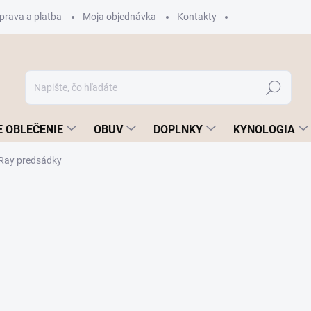
prava a platba
Moja objednávka
Kontakty
Hľadať
 OBLEČENIE
OBUV
DOPLNKY
KYNOLOGIA
iRay predsádky