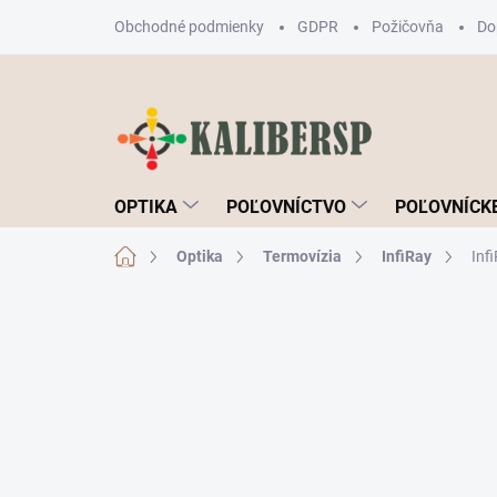
Prejsť
Obchodné podmienky
GDPR
Požičovňa
Do
na
obsah
OPTIKA
POĽOVNÍCTVO
POĽOVNÍCKE
Domov
Optika
Termovízia
InfiRay
Inf