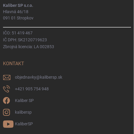
Kaliber SP s.r.o.
Hlavná 46/18
091 01 Stropkov
IČO: 51 419 467
IČ DPH: SK2120719623
Zbrojná licencia: LA 002853
KONTAKT
objednavky
@
kalibersp.sk
+421 905 754 948
Kaliber SP
kalibersp
KaliberSP