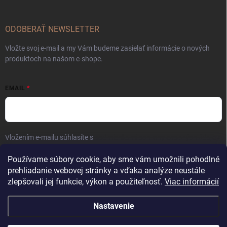
ODOBERAŤ NEWSLETTER
Vložte svoj e-mail a my Vám budeme zasielať informácie o nových
produktoch na našom e-shope.
EMAIL
Vložením e-mailu súhlasíte s
podmienkami ochrany osobných údajov
Prihlásiť sa
Používame súbory cookie, aby sme vám umožnili pohodlné
prehliadanie webovej stránky a vďaka analýze neustále
zlepšovali jej funkcie, výkon a použiteľnosť.
Viac informácií
Nastavenie