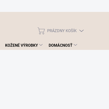
PRÁZDNY KOŠÍK
NÁKUPNÝ
KOŠÍK
KOŽENÉ VÝROBKY
DOMÁCNOSŤ