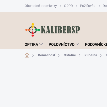
Prejsť
Obchodné podmienky
GDPR
Požičovňa
Do
na
obsah
OPTIKA
POĽOVNÍCTVO
POĽOVNÍCKE
Domov
Domácnosť
Ostatné
Kúpelňa