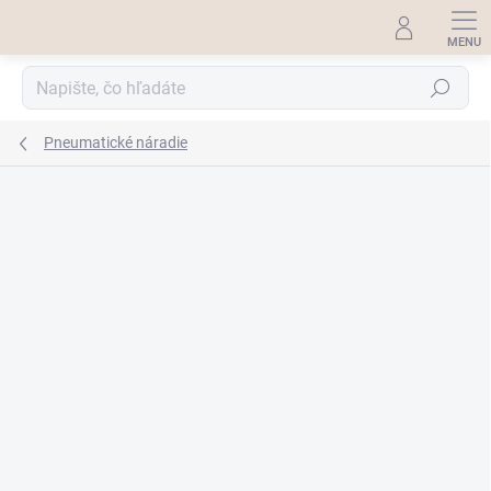
Prejsť
na
obsah
Hľadať
Pneumatické náradie