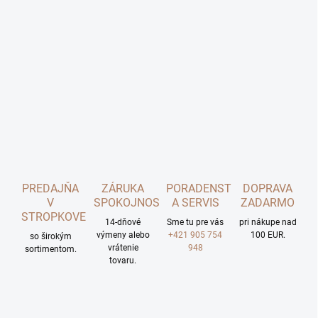
PREDAJŇA
ZÁRUKA
PORADENSTVO
DOPRAVA
V
SPOKOJNOSTI
A SERVIS
ZADARMO
STROPKOVE
14-dňové
Sme tu pre vás
pri nákupe nad
výmeny alebo
+421 905 754
100 EUR.
so širokým
vrátenie
948
sortimentom.
tovaru.