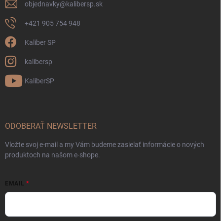
objednavky
@
kalibersp.sk
+421 905 754 948
Kaliber SP
kalibersp
KaliberSP
ODOBERAŤ NEWSLETTER
Vložte svoj e-mail a my Vám budeme zasielať informácie o nových
produktoch na našom e-shope.
EMAIL