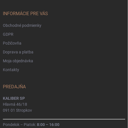
ä
t
i
INFORMÁCIE PRE VÁS
e
Obchodné podmienky
GDPR
Požičovňa
Doprava a platba
Moja objednávka
Kontakty
PREDAJŇA
KALIBER SP
Hlavná 46/18
091 01 Stropkov
Pondelok – Piatok:
8:00 – 16:00