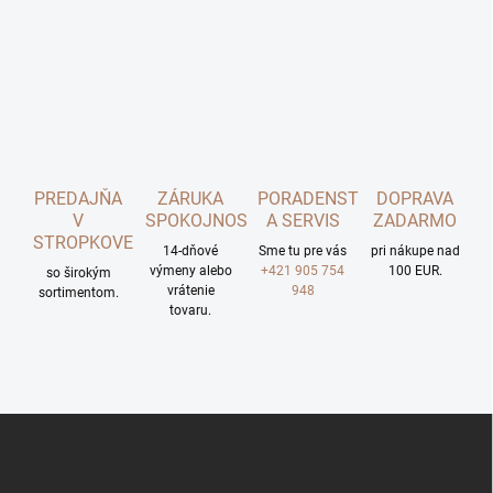
PREDAJŇA
ZÁRUKA
PORADENSTVO
DOPRAVA
V
SPOKOJNOSTI
A SERVIS
ZADARMO
STROPKOVE
14-dňové
Sme tu pre vás
pri nákupe nad
výmeny alebo
+421 905 754
100 EUR.
so širokým
vrátenie
948
sortimentom.
tovaru.
Z
á
p