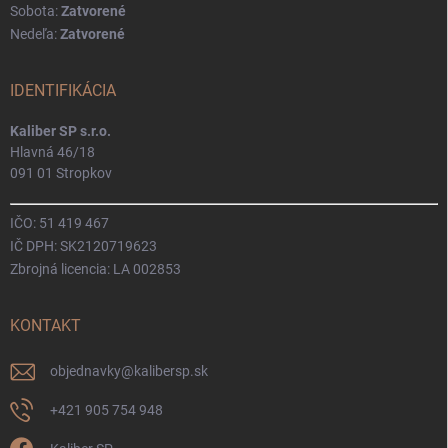
Sobota:
Zatvorené
Nedeľa:
Zatvorené
IDENTIFIKÁCIA
Kaliber SP s.r.o.
Hlavná 46/18
091 01 Stropkov
IČO: 51 419 467
IČ DPH: SK2120719623
Zbrojná licencia: LA 002853
KONTAKT
objednavky
@
kalibersp.sk
+421 905 754 948