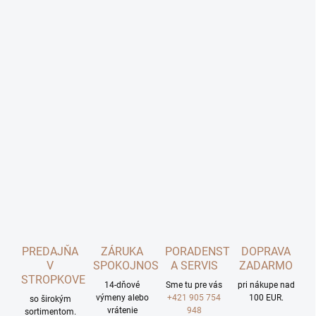
PREDAJŇA
ZÁRUKA
PORADENSTVO
DOPRAVA
V
SPOKOJNOSTI
A SERVIS
ZADARMO
STROPKOVE
14-dňové
Sme tu pre vás
pri nákupe nad
výmeny alebo
+421 905 754
100 EUR.
so širokým
vrátenie
948
sortimentom.