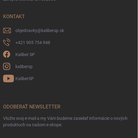
KONTAKT
objednavky
@
kalibersp.sk
+421 905 754 948
Kaliber SP
kalibersp
KaliberSP
ODOBERAŤ NEWSLETTER
Vložte svoj e-mail a my Vám budeme zasielať informácie o nových
produktoch na našom e-shope.