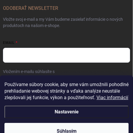
ODOBERAŤ NEWSLETTER
Vložte svoj e-mail a my Vám budeme zasielať informácie o nových
produktoch na našom e-shope.
EMAIL
Vložením e-mailu súhlasíte s
podmienkami ochrany osobných údajov
Prihlásiť sa
Používame súbory cookie, aby sme vám umožnili pohodlné
prehliadanie webovej stránky a vďaka analýze neustále
zlepšovali jej funkcie, výkon a použiteľnosť.
Viac informácií
Nastavenie
Copyright 2026
Kaliber SP s.r.o.
. Všetky práva vyhradené.
Súhlasím