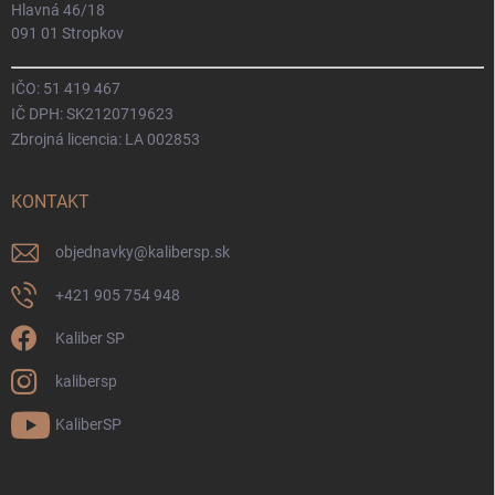
Hlavná 46/18
091 01 Stropkov
IČO: 51 419 467
IČ DPH: SK2120719623
Zbrojná licencia: LA 002853
KONTAKT
objednavky
@
kalibersp.sk
+421 905 754 948
Kaliber SP
kalibersp
KaliberSP