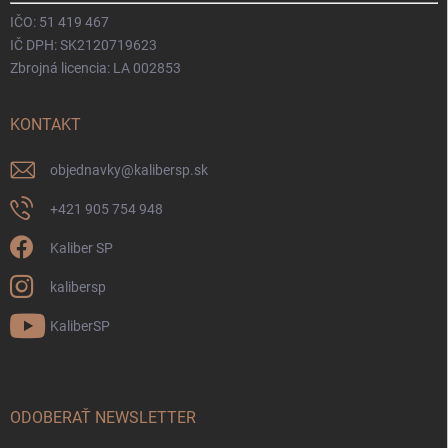
IČO: 51 419 467
IČ DPH: SK2120719623
Zbrojná licencia: LA 002853
KONTAKT
objednavky
@
kalibersp.sk
+421 905 754 948
Kaliber SP
kalibersp
KaliberSP
ODOBERAŤ NEWSLETTER