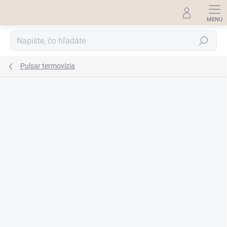
Prejsť
na
obsah
Hľadať
Pulsar termovízia