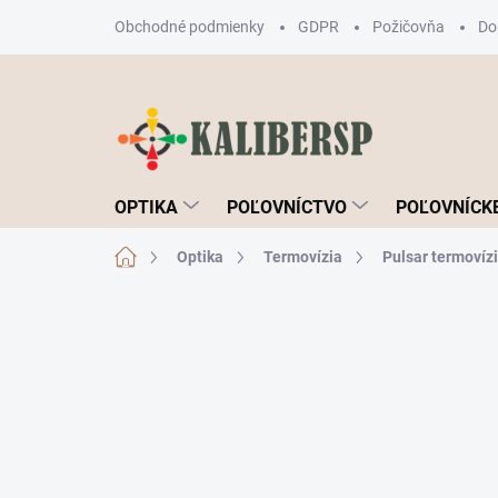
Prejsť
Obchodné podmienky
GDPR
Požičovňa
Do
na
obsah
OPTIKA
POĽOVNÍCTVO
POĽOVNÍCKE
Domov
Optika
Termovízia
Pulsar termovíz