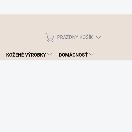
PRÁZDNY KOŠÍK
NÁKUPNÝ
KOŠÍK
KOŽENÉ VÝROBKY
DOMÁCNOSŤ