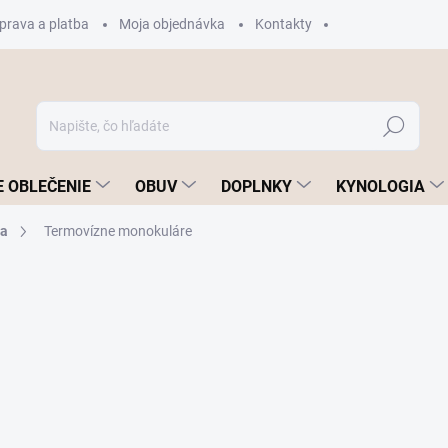
prava a platba
Moja objednávka
Kontakty
Hľadať
 OBLEČENIE
OBUV
DOPLNKY
KYNOLOGIA
ia
Termovízne monokuláre