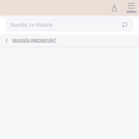
Prejsť
na
obsah
Hľadať
Montáže INNOMOUNT