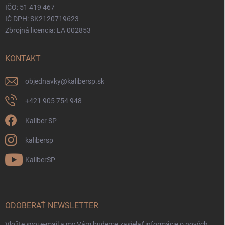
IČO: 51 419 467
IČ DPH: SK2120719623
Zbrojná licencia: LA 002853
KONTAKT
objednavky
@
kalibersp.sk
+421 905 754 948
Kaliber SP
kalibersp
KaliberSP
ODOBERAŤ NEWSLETTER
Vložte svoj e-mail a my Vám budeme zasielať informácie o nových