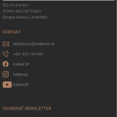
IČO: 51 419 467
IČ DPH: SK2120719623
Zbrojná licencia: LA 002853
KONTAKT
objednavky
@
kalibersp.sk
+421 905 754 948
Kaliber SP
kalibersp
KaliberSP
ODOBERAŤ NEWSLETTER