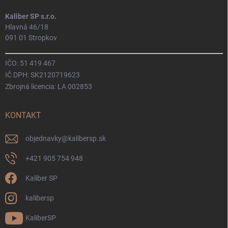
Kaliber SP s.r.o.
Hlavná 46/18
091 01 Stropkov
IČO: 51 419 467
IČ DPH: SK2120719623
Zbrojná licencia: LA 002853
KONTAKT
objednavky
@
kalibersp.sk
+421 905 754 948
Kaliber SP
kalibersp
KaliberSP