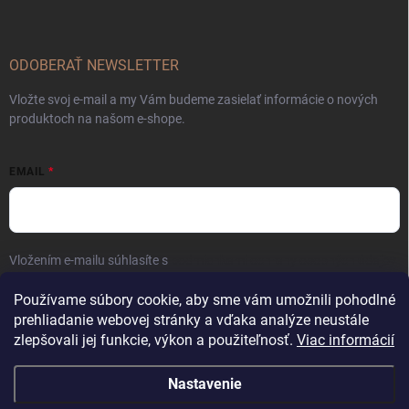
ODOBERAŤ NEWSLETTER
Vložte svoj e-mail a my Vám budeme zasielať informácie o nových
produktoch na našom e-shope.
EMAIL
Vložením e-mailu súhlasíte s
podmienkami ochrany osobných údajov
Prihlásiť sa
Používame súbory cookie, aby sme vám umožnili pohodlné
prehliadanie webovej stránky a vďaka analýze neustále
zlepšovali jej funkcie, výkon a použiteľnosť.
Viac informácií
Nastavenie