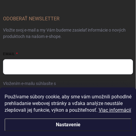
ODOBERAŤ NEWSLETTER
Vložte svoj e-mail a my Vám budeme zasielať informácie o nových
produktoch na našom e-shope.
EMAIL
Vložením e-mailu súhlasíte s
podmienkami ochrany osobných údajov
Prihlásiť sa
Používame súbory cookie, aby sme vám umožnili pohodlné
prehliadanie webovej stránky a vďaka analýze neustále
zlepšovali jej funkcie, výkon a použiteľnosť.
Viac informácií
Nastavenie