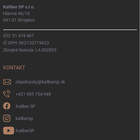
Kaliber SP s.r.o.
Hlavná 46/18
091 01 Stropkov
IČO: 51 419 467
IČ DPH: SK2120719623
Zbrojná licencia: LA 002853
KONTAKT
objednavky
@
kalibersp.sk
+421 905 754 948
Kaliber SP
kalibersp
KaliberSP