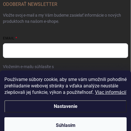
ODOBERAŤ NEWSLETTER
Vložte svoj e-mail a my Vám budeme zasielať informácie o nových
produktoch na našom e-shope.
EMAIL
Vložením e-mailu súhlasíte s
podmienkami ochrany osobných údajov
Prihlásiť sa
Používame súbory cookie, aby sme vám umožnili pohodlné
prehliadanie webovej stránky a vďaka analýze neustále
zlepšovali jej funkcie, výkon a použiteľnosť.
Viac informácií
Nastavenie
Copyright 2026
Kaliber SP s.r.o.
. Všetky práva vyhradené.
Súhlasím