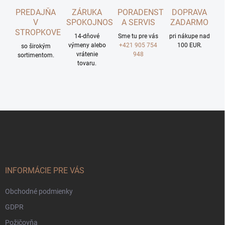
PREDAJŇA
ZÁRUKA
PORADENSTVO
DOPRAVA
V
SPOKOJNOSTI
A SERVIS
ZADARMO
STROPKOVE
14-dňové
Sme tu pre vás
pri nákupe nad
výmeny alebo
+421 905 754
100 EUR.
so širokým
vrátenie
948
sortimentom.
tovaru.
Z
á
p
ä
t
i
INFORMÁCIE PRE VÁS
e
Obchodné podmienky
GDPR
Požičovňa