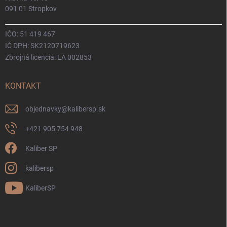
091 01 Stropkov
IČO: 51 419 467
IČ DPH: SK2120719623
Zbrojná licencia: LA 002853
KONTAKT
objednavky
@
kalibersp.sk
+421 905 754 948
Kaliber SP
kalibersp
KaliberSP