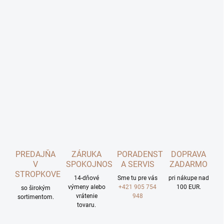
PREDAJŇA
ZÁRUKA
PORADENSTVO
DOPRAVA
V
SPOKOJNOSTI
A SERVIS
ZADARMO
STROPKOVE
14-dňové
Sme tu pre vás
pri nákupe nad
výmeny alebo
+421 905 754
100 EUR.
so širokým
vrátenie
948
sortimentom.
tovaru.