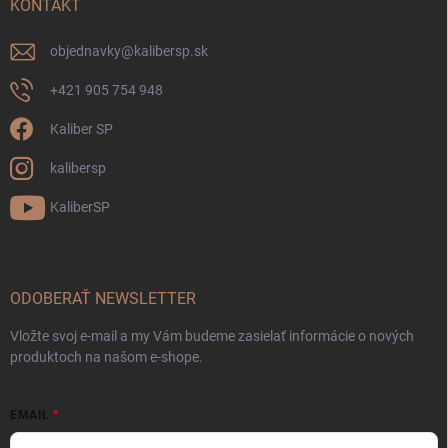
KONTAKT
objednavky
@
kalibersp.sk
+421 905 754 948
Kaliber SP
kalibersp
KaliberSP
ODOBERAŤ NEWSLETTER
Vložte svoj e-mail a my Vám budeme zasielať informácie o nových
produktoch na našom e-shope.
EMAIL