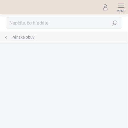
Prejsť
na
obsah
Hľadať
Pánska obuv