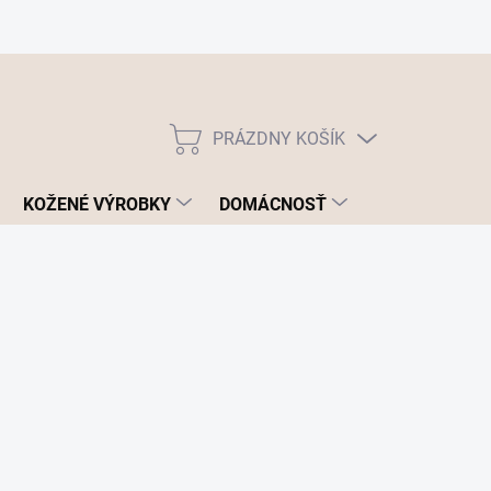
PRÁZDNY KOŠÍK
NÁKUPNÝ
KOŠÍK
KOŽENÉ VÝROBKY
DOMÁCNOSŤ