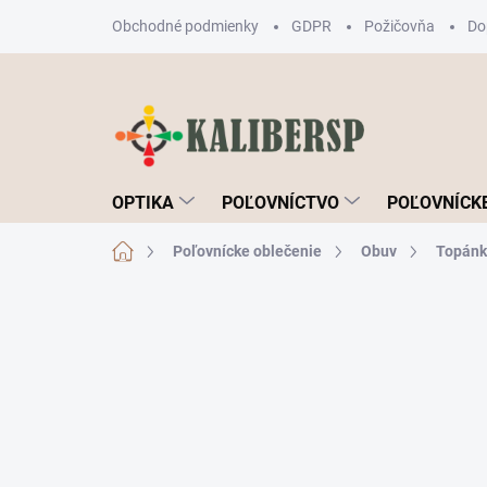
Prejsť
Obchodné podmienky
GDPR
Požičovňa
Do
na
obsah
OPTIKA
POĽOVNÍCTVO
POĽOVNÍCKE
Domov
Poľovnícke oblečenie
Obuv
Topánk