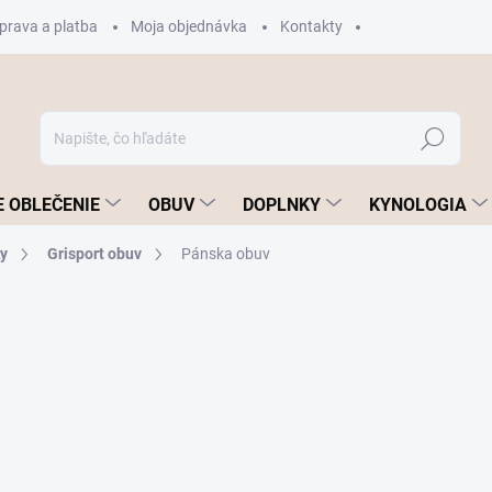
prava a platba
Moja objednávka
Kontakty
Hľadať
 OBLEČENIE
OBUV
DOPLNKY
KYNOLOGIA
y
Grisport obuv
Pánska obuv