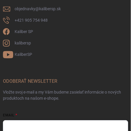
objednavky
@
kalibersp.sk
+421 905 754 948
Kaliber SP
kalibersp
KaliberSP
ODOBERAŤ NEWSLETTER
Vložte svoj e-mail a my Vám budeme zasielať informácie o nových
produktoch na našom e-shope.
EMAIL