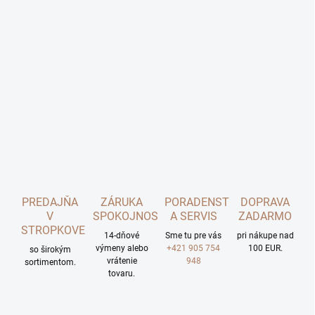
PREDAJŇA
ZÁRUKA
PORADENSTVO
DOPRAVA
V
SPOKOJNOSTI
A SERVIS
ZADARMO
STROPKOVE
14-dňové
Sme tu pre vás
pri nákupe nad
výmeny alebo
+421 905 754
100 EUR.
so širokým
vrátenie
948
sortimentom.
tovaru.