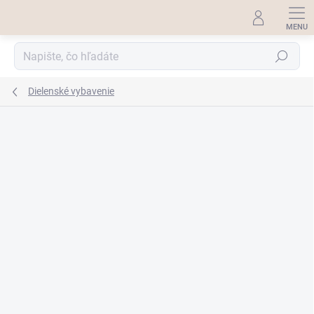
Prejsť
na
obsah
Hľadať
Dielenské vybavenie