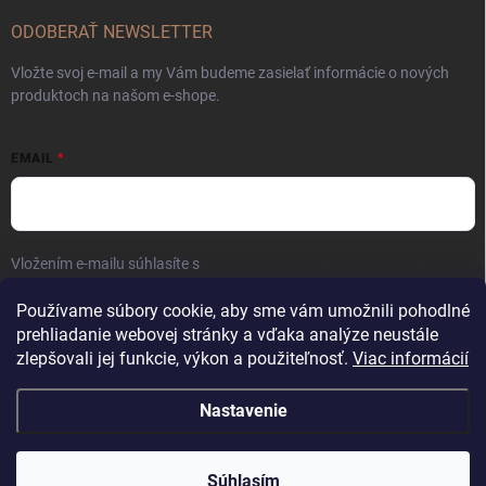
ODOBERAŤ NEWSLETTER
Vložte svoj e-mail a my Vám budeme zasielať informácie o nových
produktoch na našom e-shope.
EMAIL
Vložením e-mailu súhlasíte s
podmienkami ochrany osobných údajov
Prihlásiť sa
Používame súbory cookie, aby sme vám umožnili pohodlné
prehliadanie webovej stránky a vďaka analýze neustále
zlepšovali jej funkcie, výkon a použiteľnosť.
Viac informácií
Nastavenie
Copyright 2026
Kaliber SP s.r.o.
. Všetky práva vyhradené.
Súhlasím