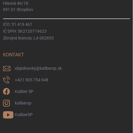
Hlavná 46/18
091 01 Stropkov
IČO: 51 419 467
IČ DPH: SK2120719623
Zbrojná licencia: LA 002853
KONTAKT
objednavky
@
kalibersp.sk
+421 905 754 948
Kaliber SP
kalibersp
KaliberSP