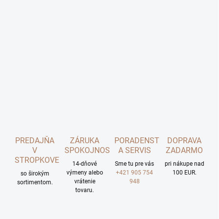
PREDAJŇA
ZÁRUKA
PORADENSTVO
DOPRAVA
V
SPOKOJNOSTI
A SERVIS
ZADARMO
STROPKOVE
14-dňové
Sme tu pre vás
pri nákupe nad
výmeny alebo
+421 905 754
100 EUR.
so širokým
vrátenie
948
sortimentom.
tovaru.