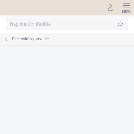
Prejsť
na
obsah
Hľadať
Dielenské vybavenie