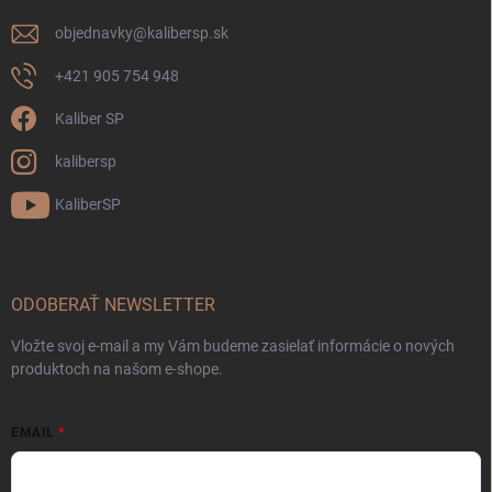
objednavky
@
kalibersp.sk
+421 905 754 948
Kaliber SP
kalibersp
KaliberSP
ODOBERAŤ NEWSLETTER
Vložte svoj e-mail a my Vám budeme zasielať informácie o nových
produktoch na našom e-shope.
EMAIL