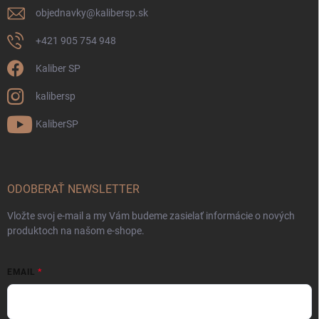
objednavky
@
kalibersp.sk
+421 905 754 948
Kaliber SP
kalibersp
KaliberSP
ODOBERAŤ NEWSLETTER
Vložte svoj e-mail a my Vám budeme zasielať informácie o nových
produktoch na našom e-shope.
EMAIL