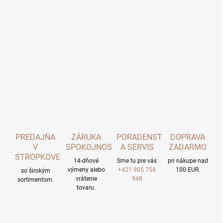
PREDAJŇA
ZÁRUKA
PORADENSTVO
DOPRAVA
V
SPOKOJNOSTI
A SERVIS
ZADARMO
STROPKOVE
14-dňové
Sme tu pre vás
pri nákupe nad
výmeny alebo
+421 905 754
100 EUR.
so širokým
vrátenie
948
sortimentom.
tovaru.