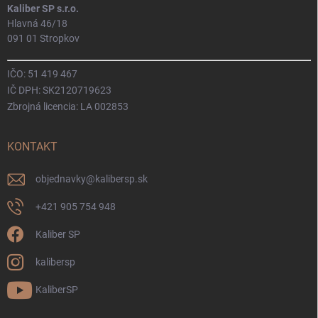
Kaliber SP s.r.o.
Hlavná 46/18
091 01 Stropkov
IČO: 51 419 467
IČ DPH: SK2120719623
Zbrojná licencia: LA 002853
KONTAKT
objednavky
@
kalibersp.sk
+421 905 754 948
Kaliber SP
kalibersp
KaliberSP