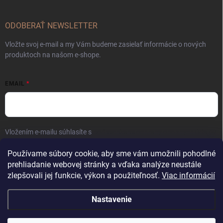
ODOBERAŤ NEWSLETTER
Vložte svoj e-mail a my Vám budeme zasielať informácie o nových
produktoch na našom e-shope.
EMAIL
Vložením e-mailu súhlasíte s
podmienkami ochrany osobných údajov
Prihlásiť sa
Používame súbory cookie, aby sme vám umožnili pohodlné
prehliadanie webovej stránky a vďaka analýze neustále
zlepšovali jej funkcie, výkon a použiteľnosť.
Viac informácií
Nastavenie