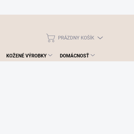
PRÁZDNY KOŠÍK
NÁKUPNÝ
KOŠÍK
KOŽENÉ VÝROBKY
DOMÁCNOSŤ