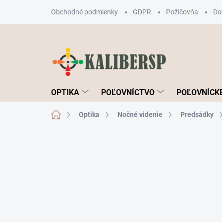
Prejsť
Obchodné podmienky
GDPR
Požičovňa
Do
na
obsah
OPTIKA
POĽOVNÍCTVO
POĽOVNÍCKE
Domov
Optika
Nočné videnie
Predsádky